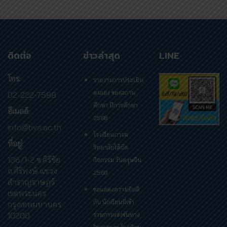
ติดต่อ
ข่าวล่าสุด
LINE
โทร:
รายงานการประเมิน
ตนเอง ของสถาน
02-222-7588
ศึกษา ปีการศึกษา
อีเมลล์:
2568
info@bvs.ac.th
โรงเรียนภารต
ที่อยู่:
วิทยาลัยได้จัด
136/1-2 ซ.ศิริชัย
กิจกรรม วันตรุษจีน
ถ.ศิริพงษ์ แขวง
2569
สำราญราษฎร์
ขอแสดงความยินดี
เขตพระนคร
กับ นักเรียนที่เข้า
กรุงเทพมหานคร
10200
ร่วมการแข่งขันทาง