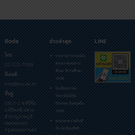
ติดต่อ
ข่าวล่าสุด
LINE
โทร:
รายงานการประเมิน
ตนเอง ของสถาน
02-222-7588
ศึกษา ปีการศึกษา
อีเมลล์:
2568
info@bvs.ac.th
โรงเรียนภารต
ที่อยู่:
วิทยาลัยได้จัด
136/1-2 ซ.ศิริชัย
กิจกรรม วันตรุษจีน
ถ.ศิริพงษ์ แขวง
2569
สำราญราษฎร์
ขอแสดงความยินดี
เขตพระนคร
กับ นักเรียนที่เข้า
กรุงเทพมหานคร