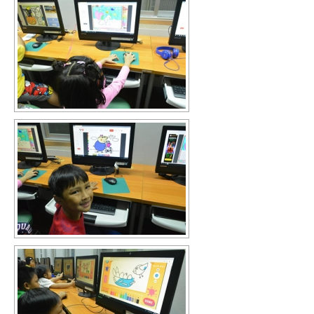
ติดต่อ
ข่าวล่าสุด
LINE
โทร:
รายงานการประเมิน
ตนเอง ของสถาน
02-222-7588
ศึกษา ปีการศึกษา
อีเมลล์:
2568
info@bvs.ac.th
โรงเรียนภารต
ที่อยู่:
วิทยาลัยได้จัด
136/1-2 ซ.ศิริชัย
กิจกรรม วันตรุษจีน
ถ.ศิริพงษ์ แขวง
2569
สำราญราษฎร์
ขอแสดงความยินดี
เขตพระนคร