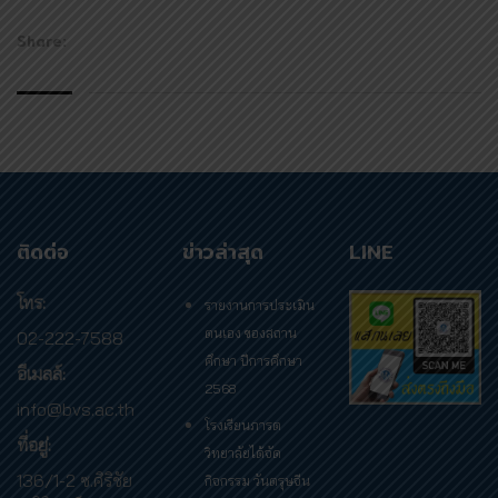
Share:
ติดต่อ
ข่าวล่าสุด
LINE
โทร:
รายงานการประเมิน
ตนเอง ของสถาน
02-222-7588
ศึกษา ปีการศึกษา
อีเมลล์:
2568
info@bvs.ac.th
โรงเรียนภารต
ที่อยู่:
วิทยาลัยได้จัด
136/1-2 ซ.ศิริชัย
กิจกรรม วันตรุษจีน