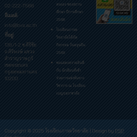
ตนเอง ของสถาน
02-222-7588
ศึกษา ปีการศึกษา
อีเมลล์:
2568
info@bvs.ac.th
โรงเรียนภารต
ที่อยู่:
วิทยาลัยได้จัด
136/1-2 ซ.ศิริชัย
กิจกรรม วันตรุษจีน
ถ.ศิริพงษ์ แขวง
2569
สำราญราษฎร์
ขอแสดงความยินดี
เขตพระนคร
กับ นักเรียนที่เข้า
กรุงเทพมหานคร
10200
ร่วมการแข่งขันทาง
วิชาการ ณ โรงเรียน
เบญจมราชาลัย
Copyright © 2025 โรงเรียนภารตวิทยาลัย | Design by
PSP