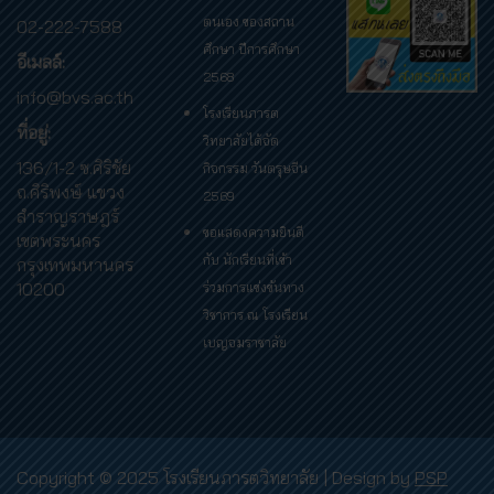
ตนเอง ของสถาน
02-222-7588
ศึกษา ปีการศึกษา
อีเมลล์:
2568
info@bvs.ac.th
โรงเรียนภารต
ที่อยู่:
วิทยาลัยได้จัด
136/1-2 ซ.ศิริชัย
กิจกรรม วันตรุษจีน
ถ.ศิริพงษ์ แขวง
2569
สำราญราษฎร์
ขอแสดงความยินดี
เขตพระนคร
กับ นักเรียนที่เข้า
กรุงเทพมหานคร
10200
ร่วมการแข่งขันทาง
วิชาการ ณ โรงเรียน
เบญจมราชาลัย
Copyright © 2025 โรงเรียนภารตวิทยาลัย | Design by
PSP