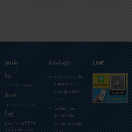
ติดต่อ
ข่าวล่าสุด
LINE
โทร:
รายงานการประเมิน
ตนเอง ของสถาน
02-222-7588
ศึกษา ปีการศึกษา
อีเมลล์:
2568
info@bvs.ac.th
โรงเรียนภารต
ที่อยู่:
วิทยาลัยได้จัด
136/1-2 ซ.ศิริชัย
กิจกรรม วันตรุษจีน
ถ.ศิริพงษ์ แขวง
2569