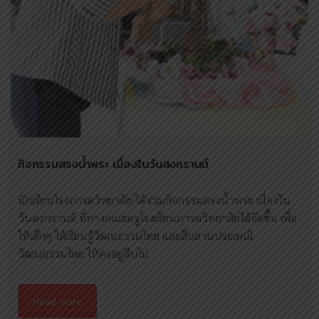
กิจกรรม​สรงน้ำพระ​ เนื่องในวันสงกรานต์
นักเรียนโรงภารตวิทยาลัย​ ได้ร่วมกิจกรรม​สรงน้ำพระ​ เนื่องใน
วันสงกรานต์ ที่ทางคณะครู​โรงเรียนภารตวิทยาลัย​ได้จัดขึ้น​ เพื่อ
ให้เด็กๆ​ ได้เรียนรู้วัฒนธรรม​ไทย​ และสืบสานประเพณี​
วัฒนธรรม​ไทย​ ให้คงอยู่สืบไป
Read more